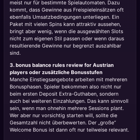
meist nur für bestimmte Spielautomaten. Dazu
kommt, dass Gewinne aus Freispieleinsätzen oft
ebenfalls Umsatzbedingungen unterliegen. Ein
Paket mit vielen Spins kann attraktiv aussehen,
bringt aber wenig, wenn die ausgewählten Slots
nicht zum eigenen Stil passen oder wenn daraus
resultierende Gewinne nur begrenzt auszahlbar
sind.
3.
bonus balance rules review for Austrian
players
oder zusätzliche Bonusstufen
Manche Einstiegsangebote arbeiten mit mehreren
Bonusphasen. Spieler bekommen also nicht nur
beim ersten Deposit Extra-Guthaben, sondern
auch bei weiteren Einzahlungen. Das kann sinnvoll
sein, wenn man ohnehin mehrere Sessions plant.
Wer aber nur vorsichtig starten will, sollte die
Gesamtzahl nicht überbewerten. Der „große“
Welcome Bonus ist dann oft nur teilweise relevant.