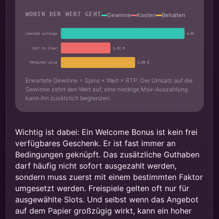
WOHIN DER WERT GEHT
Gewinne
Kosten
Behalten
Expected winnings
4,80 €
Cost to clear
1,92 €
Retained value
2,88 €
Erwartete Gewinne = Spins × Wert × RTP. Der Umsatz auf die
Gewinne zehrt den Wert auf; eine niedrige Max-Auszahlung
kann ihn zusätzlich begrenzen.
Wichtig ist dabei: Ein Welcome Bonus ist kein frei
verfügbares Geschenk. Er ist fast immer an
Bedingungen geknüpft. Das zusätzliche Guthaben
darf häufig nicht sofort ausgezahlt werden,
sondern muss zuerst mit einem bestimmten Faktor
umgesetzt werden. Freispiele gelten oft nur für
ausgewählte Slots. Und selbst wenn das Angebot
auf dem Papier großzügig wirkt, kann ein hoher