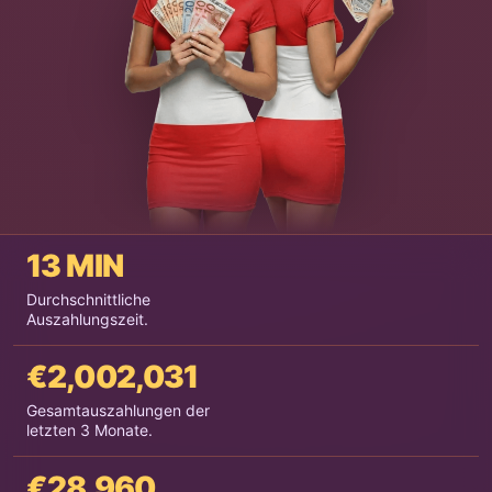
13 MIN
Durchschnittliche
Auszahlungszeit.
€2,002,031
Gesamtauszahlungen der
letzten 3 Monate.
€28,960