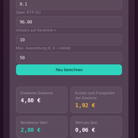
Spiel-RTP (%)
Umsatz auf Gewinne ×
Max. Auszahlung (€, 0 = keine)
Neu berechnen
Erwartete Gewinne
Kosten zum Freispielen
der Gewinne
4,80 €
1,92 €
Behaltener Wert
Wert pro Spin
2,88 €
0,06 €