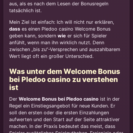
aus, als es nach dem Lesen der Bonusregeln
tatsächlich ist.
Mein Ziel ist einfach: Ich will nicht nur erklären,
dass
es einen Pledoo casino Welcome Bonus
geben kann, sondern
wie
er sich für Spieler
anfühlt, wenn man ihn wirklich nutzt. Denn
zwischen „bis zu“-Versprechen und auszahlbarem
Wert liegt oft ein großer Unterschied.
Was unter dem Welcome Bonus
bei Pledoo casino zu verstehen
ist
Der
Welcome Bonus bei Pledoo casino
ist in der
Regel ein Einstiegsangebot für neue Kunden. Er
soll den ersten oder die ersten Einzahlungen
aufwerten und den Start auf der Seite attraktiver
machen. In der Praxis bedeutet das meist, dass