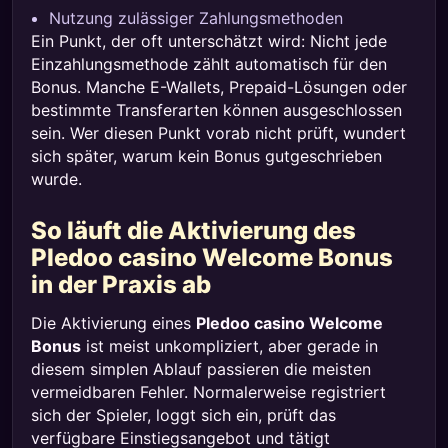
Nutzung zulässiger Zahlungsmethoden
Ein Punkt, der oft unterschätzt wird: Nicht jede
Einzahlungsmethode zählt automatisch für den
Bonus. Manche E-Wallets, Prepaid-Lösungen oder
bestimmte Transferarten können ausgeschlossen
sein. Wer diesen Punkt vorab nicht prüft, wundert
sich später, warum kein Bonus gutgeschrieben
wurde.
So läuft die Aktivierung des
Pledoo casino Welcome Bonus
in der Praxis ab
Die Aktivierung eines
Pledoo casino Welcome
Bonus
ist meist unkompliziert, aber gerade in
diesem simplen Ablauf passieren die meisten
vermeidbaren Fehler. Normalerweise registriert
sich der Spieler, loggt sich ein, prüft das
verfügbare Einstiegsangebot und tätigt