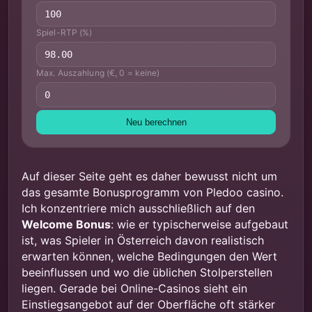
Spiel-RTP (%)
Max. Auszahlung (€, 0 = keine)
Neu berechnen
Auf dieser Seite geht es daher bewusst nicht um
das gesamte Bonusprogramm von Pledoo casino.
Ich konzentriere mich ausschließlich auf den
Welcome Bonus
: wie er typischerweise aufgebaut
ist, was Spieler in Österreich davon realistisch
erwarten können, welche Bedingungen den Wert
beeinflussen und wo die üblichen Stolperstellen
liegen. Gerade bei Online-Casinos sieht ein
Einstiegsangebot auf der Oberfläche oft stärker