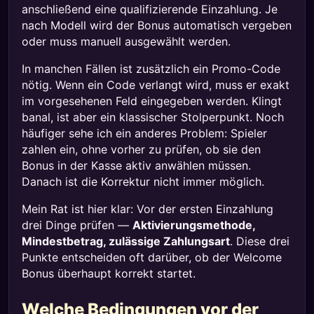
anschließend eine qualifizierende Einzahlung. Je
nach Modell wird der Bonus automatisch vergeben
oder muss manuell ausgewählt werden.
In manchen Fällen ist zusätzlich ein Promo-Code
nötig. Wenn ein Code verlangt wird, muss er exakt
im vorgesehenen Feld eingegeben werden. Klingt
banal, ist aber ein klassischer Stolperpunkt. Noch
häufiger sehe ich ein anderes Problem: Spieler
zahlen ein, ohne vorher zu prüfen, ob sie den
Bonus in der Kasse aktiv anwählen müssen.
Danach ist die Korrektur nicht immer möglich.
Mein Rat ist hier klar: Vor der ersten Einzahlung
drei Dinge prüfen —
Aktivierungsmethode,
Mindestbetrag, zulässige Zahlungsart
. Diese drei
Punkte entscheiden oft darüber, ob der Welcome
Bonus überhaupt korrekt startet.
Welche Bedingungen vor der