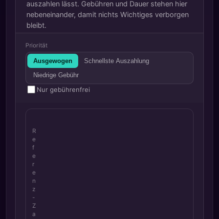
auszahlen lässt. Gebühren und Dauer stehen hier
nebeneinander, damit nichts Wichtiges verborgen
bleibt.
Priorität
Ausgewogen
Schnellste Auszahlung
Niedrige Gebühr
Nur gebührenfrei
R
e
f
e
r
e
n
z
-
Z
a