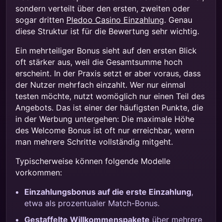
sondern verteilt über den ersten, zweiten oder
sogar dritten
Pledoo Casino Einzahlung
. Genau
diese Struktur ist für die Bewertung sehr wichtig.
Ein mehrteiliger Bonus sieht auf den ersten Blick
oft stärker aus, weil die Gesamtsumme hoch
erscheint. In der Praxis setzt er aber voraus, dass
der Nutzer mehrfach einzahlt. Wer nur einmal
testen möchte, nutzt womöglich nur einen Teil des
Angebots. Das ist einer der häufigsten Punkte, die
in der Werbung untergehen: Die maximale Höhe
des Welcome Bonus ist oft nur erreichbar, wenn
man mehrere Schritte vollständig mitgeht.
Typischerweise können folgende Modelle
vorkommen:
Einzahlungsbonus auf die erste Einzahlung
,
etwa als prozentualer Match-Bonus.
Gestaffelte Willkommenspakete
über mehrere