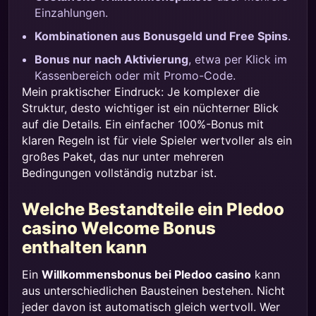
Einzahlungen.
Kombinationen aus Bonusgeld und Free Spins
.
Bonus nur nach Aktivierung
, etwa per Klick im
Kassenbereich oder mit Promo-Code.
Mein praktischer Eindruck: Je komplexer die
Struktur, desto wichtiger ist ein nüchterner Blick
auf die Details. Ein einfacher 100%-Bonus mit
klaren Regeln ist für viele Spieler wertvoller als ein
großes Paket, das nur unter mehreren
Bedingungen vollständig nutzbar ist.
Welche Bestandteile ein Pledoo
casino Welcome Bonus
enthalten kann
Ein
Willkommensbonus bei Pledoo casino
kann
aus unterschiedlichen Bausteinen bestehen. Nicht
jeder davon ist automatisch gleich wertvoll. Wer